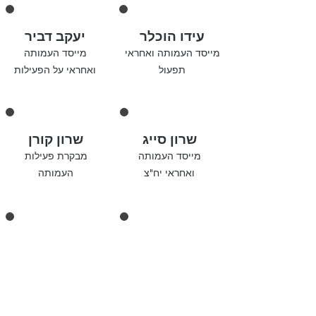
עידו הוכלר
יעקב דביר
מייסד העמותה ואחראי
מייסד העמותה
תפ
עול
ואחראי על הפעילות
שרון סייג
שרון קורן
מייסד העמותה
מבקר
ת
פעילות
ואחראי יח"צ
ה
עמותה
גרטה שוורץ
נוי הוכלר
תקשורת מול
ניהול מאגר נזקקים
המשפחות